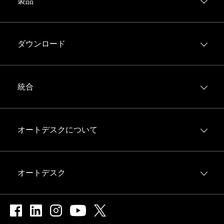
製品
Forma Build
Forma Data Management
ダウンロード
モデル管理
iOS
Forma Takeoff
Android
統合
Forma Estimate
統合エコシステム
すべての製品を表示
Forma Construction Connect
オートデスクについて
Big Room
デジタル ビルダ ブログ
オートデスク
お問い合わせ
オートデスクについて
求人案内
Follow us on
Follow us on
Follow us on
Follow us on
Follow us on