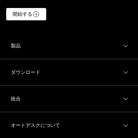
開始する
製品
Forma Build
Forma Data Management
ダウンロード
モデル管理
iOS
Forma Takeoff
Android
統合
Forma Estimate
統合エコシステム
すべての製品を表示
Forma Construction Connect
オートデスクについて
Big Room