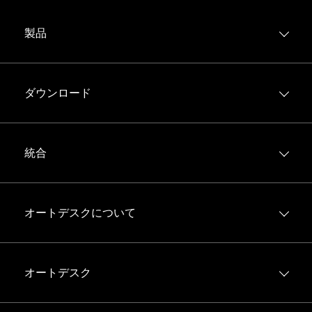
ュメント管理方法を提供します。また、
仕様
ツールでは、
在利用可能な AI 機能のほんの一部です。
できます。Autodesk AI は、現在の仕様と過去のプロジェ
は、
こちらをご覧ください
。
な詳細を取得し、Bid Board に整理することで、下請業者
AI が長い仕様書をより分かりやすいセクションに分割し、
クト データを解析し、不足している可能性のある項目を提
がすべての招待を一元化された場所で簡単に管理および集
オフィスと現場の両方で容易に使用および理解できるよう
製品
案します。これらは、Autodesk Build で現在利用可能な AI
約できるようにします。TradeTapp の
財務データ抽出
は、
にします。これらは、Autodesk Docs で現在利用可能な AI
機能のほんの一部です。
AI を使用して PDF 財務諸表を構造化データに変換し、下
機能のほんの一部です。
Forma Build
請業者の財務資格をより明確かつ完全に把握できるように
Forma Data Management
します。これらは、BuildingConnected Pro、Bid Board
ダウンロード
Pro、TradeTapp で現在利用可能な AI 機能のほんの一部で
モデル管理
す。
iOS
Forma Takeoff
Android
統合
Forma Estimate
統合エコシステム
すべての製品を表示
Forma Construction Connect
オートデスクについて
Big Room
デジタル ビルダ ブログ
オートデスク
お問い合わせ
オートデスクについて