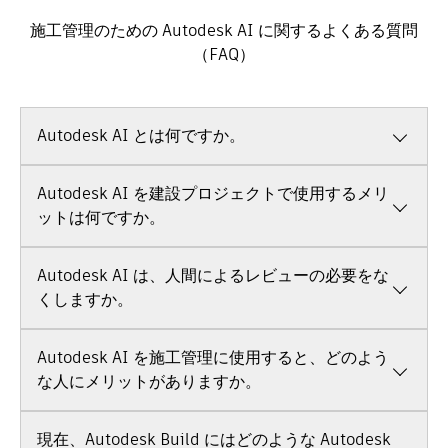
施工管理のための Autodesk AI に関するよくある質問
（FAQ）
Autodesk AI とは何ですか。
Autodesk AI はオートデスク製品で利用可能なテクノロジ
Autodesk AI を建設プロジェクトで使用するメリ
ーで、デザインと創造のプラットフォームにネイティブに
組み込まれています。Autodesk AI によって、設計とエン
ットは何ですか。
ジニアリングのプロセスが強化され、手間のかかる繰り返
Autodesk AI は、建設プロジェクトに多くのメリットをも
し作業を自動化したり、プロジェクト データを解析して予
Autodesk AI は、人間によるレビューの必要をな
たらします。
測的なインサイトを引き出すことが可能になります。
くしますか。
大幅な効率化
: 迅速な反復設計と分析、自動化された数量
拾いと提出物、あらゆるプロジェクト データへの容易な
オートデスクのお客様は業界のエキスパートであり、この
アクセスなど、非効率な作業に費やされていた時間を再
Autodesk AI を施工管理に使用すると、どのよう
利用し、生産性を向上させることができます。
業界はプロジェクトや地域によって大きな多様性がありま
す。近い将来、AI による自動化、インサイトの提供、設計
な人にメリットがありますか。
情報への早期アクセス
:より多くの代替案や洞察を検討で
の選択肢の提供を行う機会が見込まれますが、常に専門家
きるようになります。また、情報に早い段階でアクセス
Autodesk AI は、プロジェクト マネージャ、現場エンジニ
がコントロールします。 AI はデジタル アシスタントとし
できれば、下流におけるよりコストのかかるリスクを防
現在、Autodesk Build にはどのような Autodesk
ア、建設プランナー、建築設計者、建設業者、請負業者、
ぐことができます。
て機能しますが、システムに指示を与え、プロンプトを作