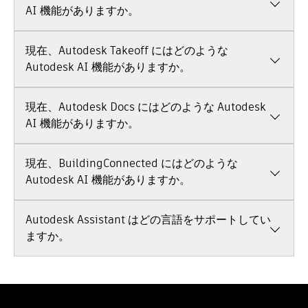
安全管理者など、建設業界のあらゆる段階の幅広い専門家
AI 機能がありますか。
成し、システムが生成するさまざまな設計案から選択し、
的確な意思決定
: チームは、プロジェクト全体のリスクを
にとって有益です。
最終製品を制御するのは専門家であることに変わりはあり
最小限に抑えるスマートな意思決定をタイムリーに行う
Autodesk Build は、Autodesk AI 搭載ツールを活用して、
ません。
ために必要な情報を手に入れます。チームがより適切な
現在、Autodesk Takeoff にはどのような
プロジェクト ライフサイクル全体を通じてワークフローの
意思決定を行うと、仕事は予定通りに予算内で完了し、
合理化、タスクの自動化、スマートで迅速な意思決定のサ
Autodesk AI 機能がありますか。
現場の全員が一日の終わりに無事に帰宅できます。
ポートを行います。たとえば、
Autodesk Assistant
は、会
Autodesk Takeoff には、定量化ワークフローをより迅速か
話型 AI の機能を建設の専門家に提供し、迅速な情報の検
現在、Autodesk Docs にはどのような Autodesk
つ正確にするように設計された、Autodesk AI を活用した
索、データの検証、概要の生成に役立ちます。
一連の機能が数多く含まれています。たとえば、
AI 機能がありますか。
Autodesk
Construction IQ
は、プロジェクト データを分析して、設
Assistant
は会話型 AI を使用して、公開された仕様書の重
計、品質、安全、プロジェクト管理におけるリスクを特定
Autodesk Docs には、プロジェクト チームがプロジェクト
要な情報にアクセスし、検証、要約するための、より直感
および優先順位付けします。写真の
自動タグ
は、機械学習
現在、BuildingConnected にはどのような
のライフサイクル全体を通じてよりスマートに作業し、よ
的かつ柔軟な方法を提供します。
自動シンボル検出
では、1
を使用して施工関連のタグをプロジェクトの写真に自動的
り多くの情報に基づいた意思決定を行えるように設計され
Autodesk AI 機能がありますか。
つのシンボルをトレースすると、Autodesk AI が図面上の
に追加し、必要な写真の整理、検索、および検索を容易に
た、Autodesk AI を活用した一連の機能が数多く含まれて
一致するすべてのシンボルを自動的に検出してカウントし
します。
シート
ツールを使用すると、複数ページの PDF
Autodesk AI は、BuildingConnected Pro、Bid Board
います。たとえば、
Autodesk Assistant
では、会話型 AI
ます。
仕様
ツールを使用すると、仕様情報に簡単にアクセ
からシート番号とタイトルが自動的に抽出されるため、チ
Autodesk Assistant はどの言語をサポートしてい
Pro、TradeTapp の施工前ワークフローを、手間のかかる
の機能を建設の専門家に提供し、プロジェクト仕様をより
スできます。AI が大きく複雑な仕様書を分かりやすい検索
ームは必要なときに必要な図面をすばやく見つけることが
作業を減らし、強力なプロジェクト チームの構築に集中で
ますか。
効率的にナビゲート、要約、検証できるように支援しま
可能なセクションに分割するため、見積もり担当者は重要
できます。
ACC AutoSpecs
は、仕様ドキュメントを解析
きるよう設計された機能で強化します。BuildingConnected
す。
Construction IQ
はプロジェクト データを解析してリ
な項目を簡単に見つけることができます。さらに、
し、提出ログを数分で自動生成します。
仕様
ツールの AI
ACC の Autodesk Assistant は、Autodesk Construction
の
推奨エンジン
は、場所、専門技術、過去の実績に基づい
スクを特定し、優先順位を付けることで、下流への影響を
Construction IQ
は、プロジェクト データを分析して潜在
は、長い仕様書を処理しやすいセクションに分割します。
Cloud 製品でサポートされているすべての言語で利用でき
て入札者を提案し、チームがプロジェクトに適した下請業
早期に可視化します。
自動図面抽出
は、OCR を使用してプ
的な問題を早期に特定することにより、施工前段階にリス
これにより、時間が節約され、ミスが減り、チームは設計
るため、世界中のユーザにシームレスなエクスペリエンス
者を迅速に見つけるのを支援します。
入札転送
は、
ロジェクト図面から主要な属性を抽出し、より高度なドキ
ク認識をもたらします。これらは、Autodesk Takeoff で現
意図とリスクに関するより明確なインサイトを得ることが
を提供します。サポートされている言語のリストについて
BuildingConnected の外部で受け取った入札案内から重要